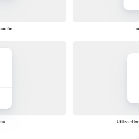
icación
Ic
enú
Utiliza el 