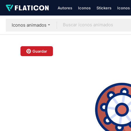
Autores
Iconos
Stickers
Iconos 
Iconos animados
Guardar