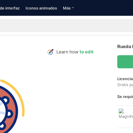
de interfaz
Iconos animados
Más
Rueda 
Learn how
to edit
Licencia
Gratis p
Se requi