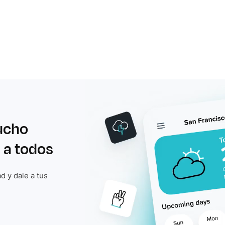
ucho
 a todos
d y dale a tus