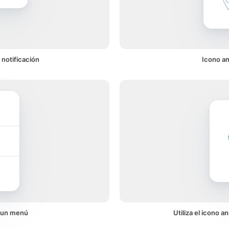
 notificación
Icono an
n un menú
Utiliza el icono a