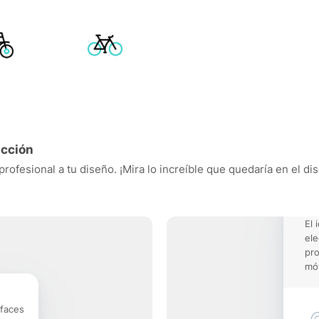
acción
 profesional a tu diseño. ¡Mira lo increíble que quedaría en el d
El 
ele
pro
móv
rfaces