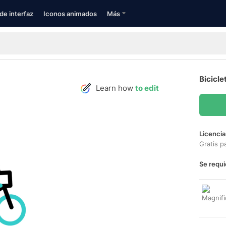
de interfaz
Iconos animados
Más
Bicicle
Learn how
to edit
Licencia
Gratis p
Se requi