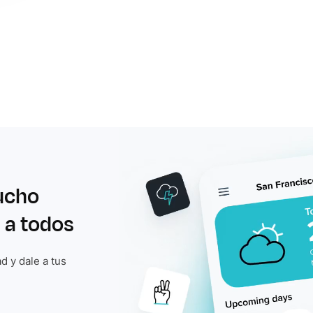
ucho
 a todos
d y dale a tus