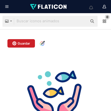
0
Guardar