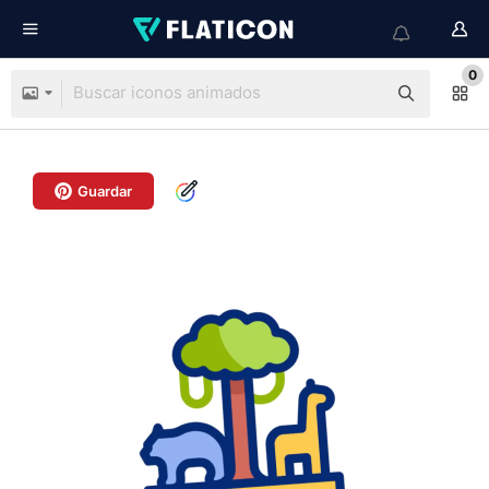
0
Guardar