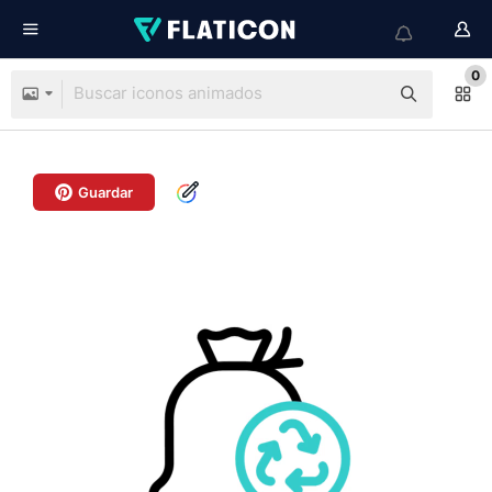
0
Guardar