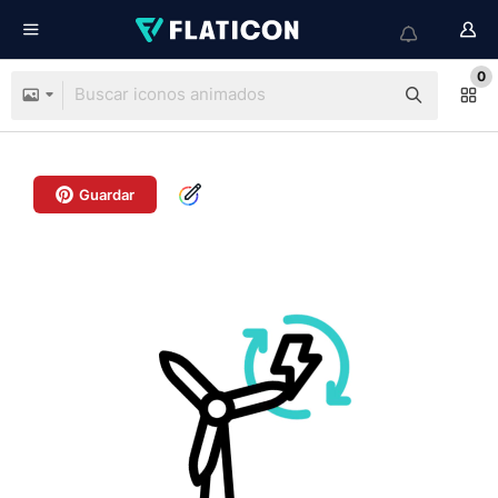
0
Guardar