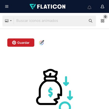
0
Guardar