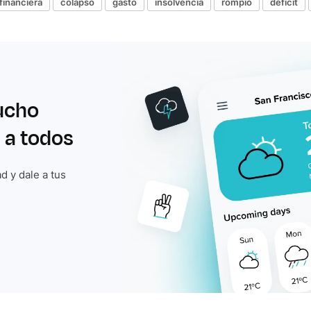
 financiera
colapso
gasto
insolvencia
rompió
déficit
ucho
 a todos
d y dale a tus