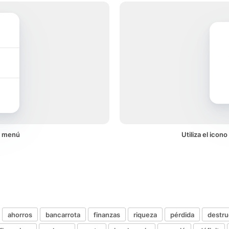
n menú
Utiliza el icon
ahorros
bancarrota
finanzas
riqueza
pérdida
destru