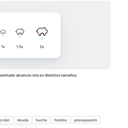
1x
1.5x
2x
o animado alcancía rota en distintos tamaños
cción
deuda
hucha
fondos
presupuesto