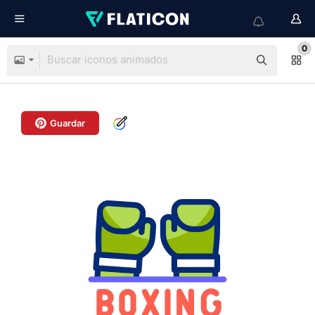
0
Guardar