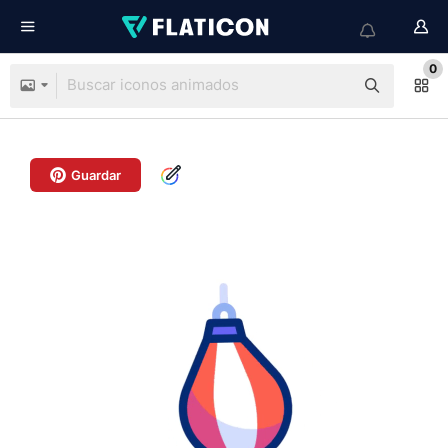
0
Guardar