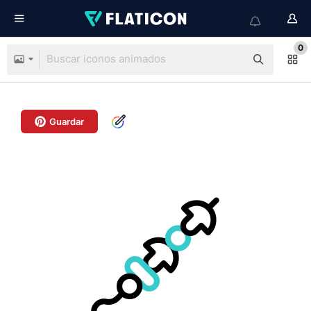
0
Guardar