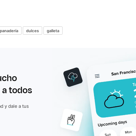
panadería
dulces
galleta
ucho
 a todos
d y dale a tus