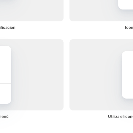
ficación
Icon
 menú
Utiliza el ic