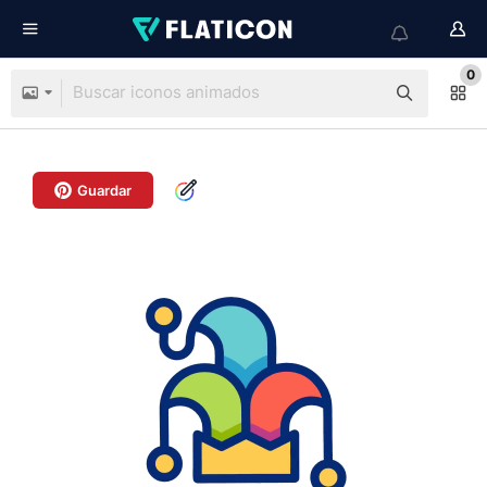
0
Guardar