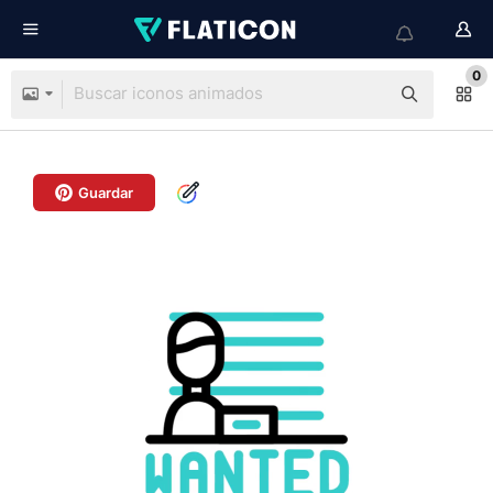
0
Guardar