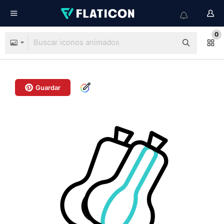
0
Guardar