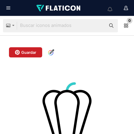
0
Guardar