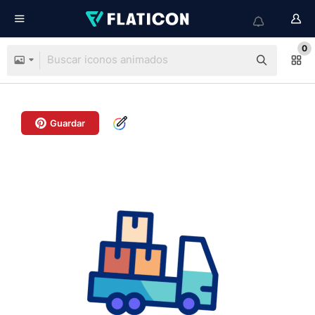
0
Guardar