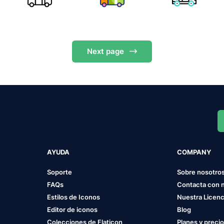
Next
page
AYUDA
COMPANY
Soporte
Sobre nosotro
FAQs
Contacta con 
Estilos de Iconos
Nuestra Licenc
Editor de iconos
Blog
Colecciones de Flaticon
Planes y preci