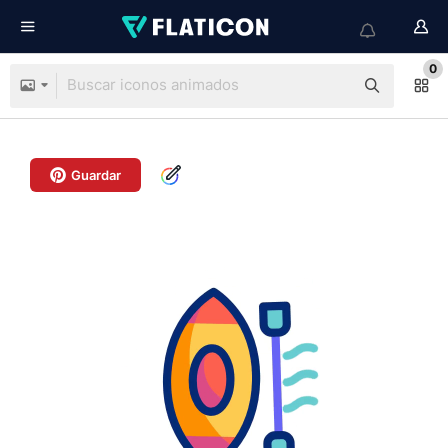
0
Guardar