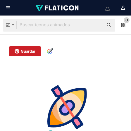
0
Guardar