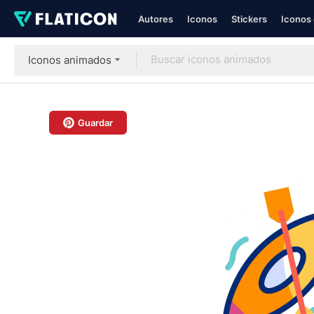
Autores
Iconos
Stickers
Iconos 
Iconos animados
Guardar