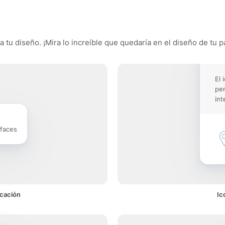
 tu diseño. ¡Mira lo increíble que quedaría en el diseño de tu p
El 
pe
int
rfaces
icación
Ic