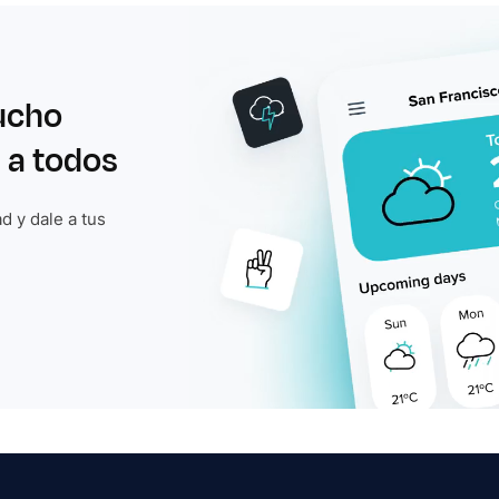
ucho
 a todos
d y dale a tus