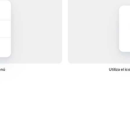
enú
Utiliza el 