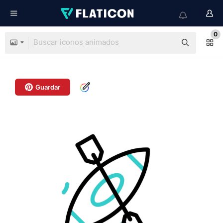
0
Guardar