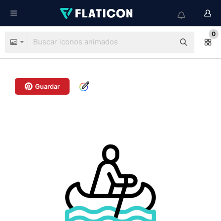
0
Guardar