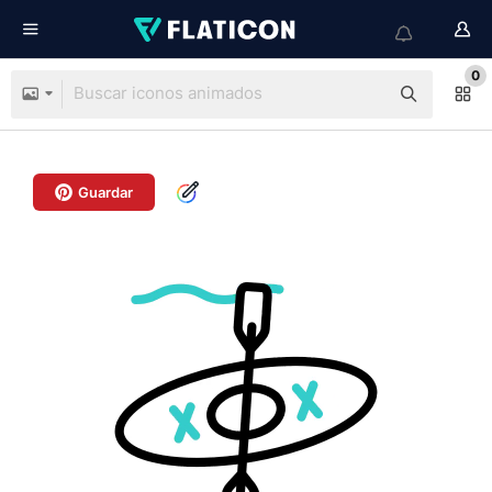
0
Guardar