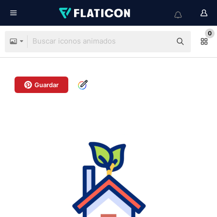
0
Guardar