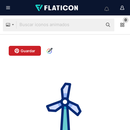
0
Guardar