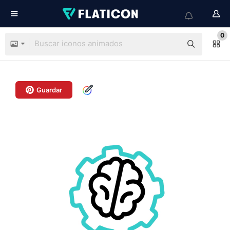
0
Guardar