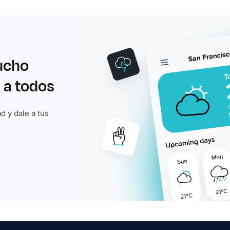
ucho
 a todos
d y dale a tus