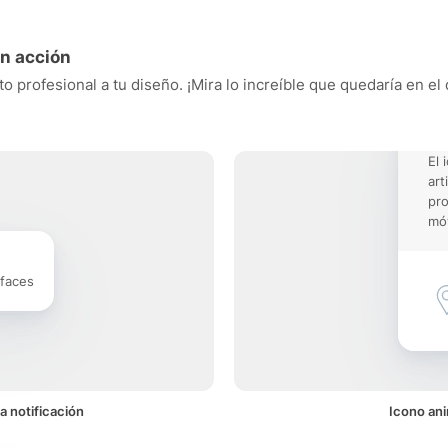
en acción
cto profesional a tu diseño. ¡Mira lo increíble que quedaría en e
El 
art
pro
móv
rfaces
a notificación
Icono ani