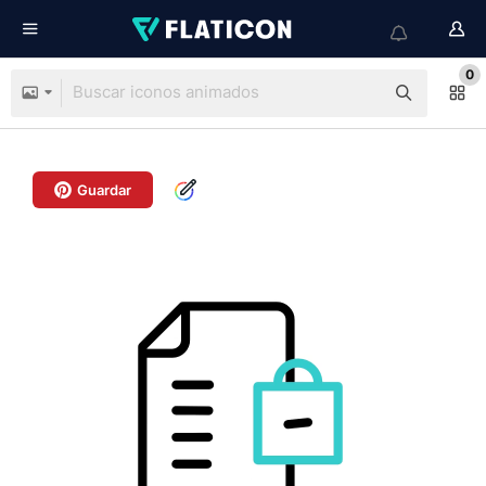
0
Guardar