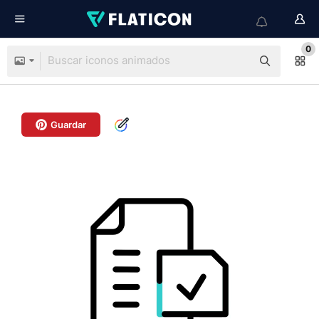
0
Guardar