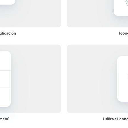
ificación
Icon
 menú
Utiliza el ico