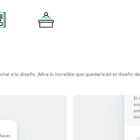
onal a tu diseño. ¡Mira lo increíble que quedaría en el diseño d
El 
enc
pro
móv
rfaces