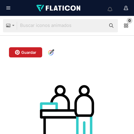
0
Guardar