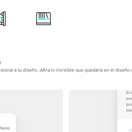
n
sional a tu diseño. ¡Mira lo increíble que quedaría en el diseño
El 
enc
pro
móv
rfaces