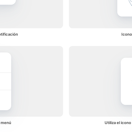
tificación
Icono
n menú
Utiliza el icon