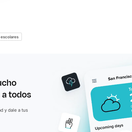
 escolares
ucho
 a todos
d y dale a tus