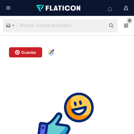
0
Guardar