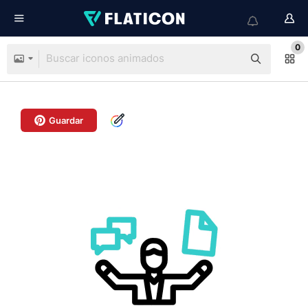
0
Guardar