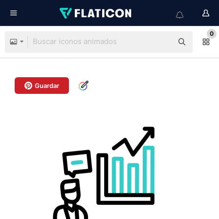
0
Guardar