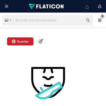
0
Guardar