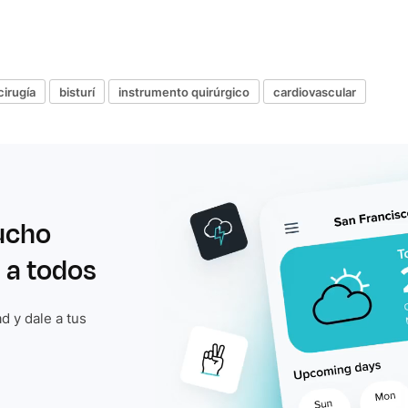
cirugía
bisturí
instrumento quirúrgico
cardiovascular
ucho
 a todos
d y dale a tus