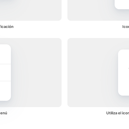
ficación
Ico
menú
Utiliza el i