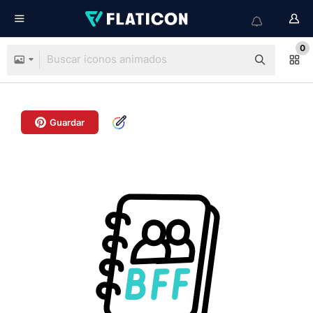
0
Guardar