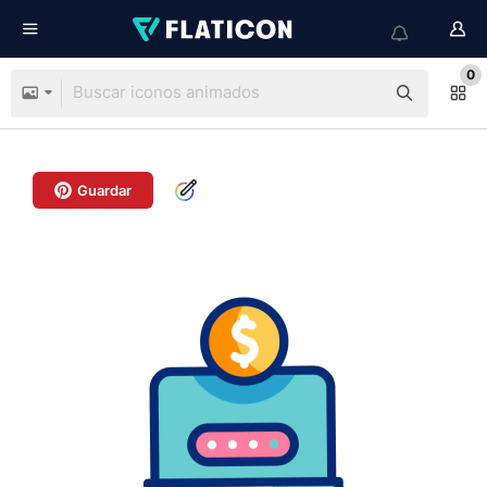
0
Guardar