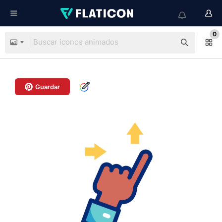
0
Guardar