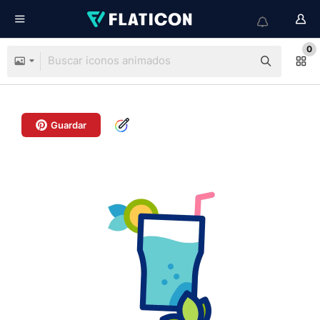
0
Guardar