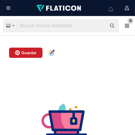
0
Guardar