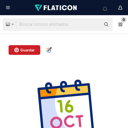
0
Guardar