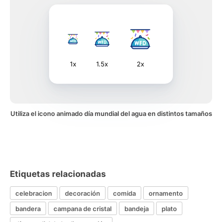
1x
1.5x
2x
Utiliza el icono animado día mundial del agua en distintos tamaños
Etiquetas relacionadas
celebracion
decoración
comida
ornamento
bandera
campana de cristal
bandeja
plato