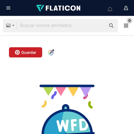
0
Guardar