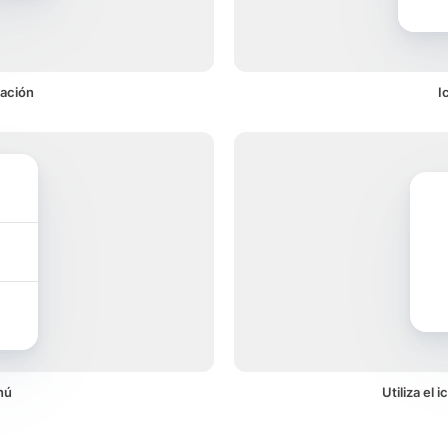
cación
I
nú
Utiliza el