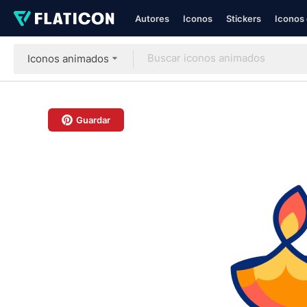
Autores
Iconos
Stickers
Iconos 
Iconos animados
Guardar