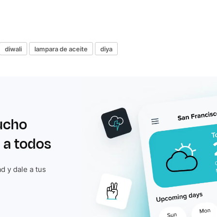
diwali
lampara de aceite
diya
ucho
 a todos
d y dale a tus