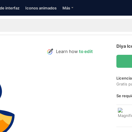
de interfaz
Iconos animados
Más
Diya I
Learn how
to edit
Licencia
Gratis p
Se requi