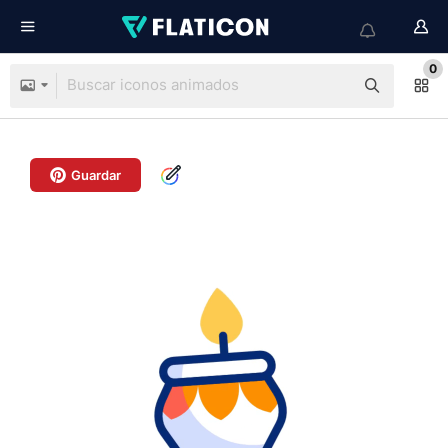
0
Guardar