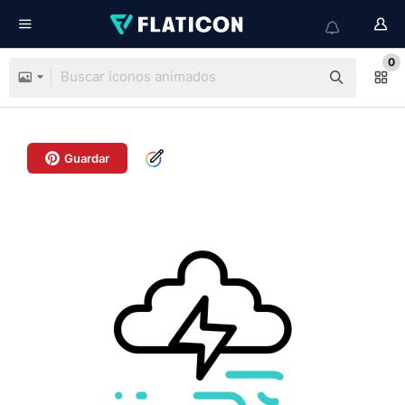
0
Guardar