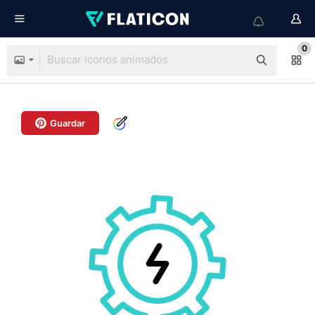
0
Guardar