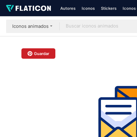
Autores
Iconos
Stickers
Iconos 
Iconos animados
Guardar