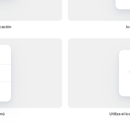
cación
Ic
enú
Utiliza el 