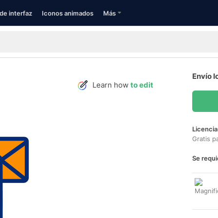
de interfaz
Iconos animados
Más
Envío I
Learn how
to edit
Licencia
Gratis p
Se requi